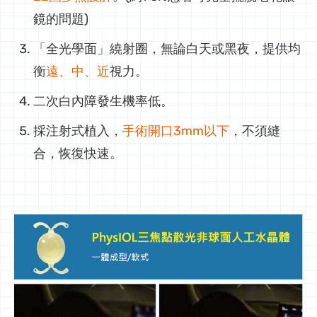
鏡的問題)
「全光學面」繞射圈，無論白天或黑夜，提供均
衡
遠、中、近
視力。
二次白內障發生機率低。
採注射式植入，
手術開口3mm以下
，不須縫
合，恢復快速。