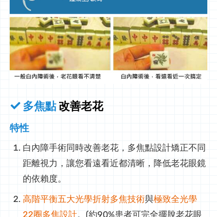
多焦點
改善老花
特性
白內障手術同時改善老花，多焦點設計矯正不同
距離視力，讓您看遠看近都清晰，降低老花眼鏡
的依賴度。
高階平衡五大光學折射多焦技術
與
極致全光學
22圈多焦設計
。(約90%患者可完全擺脫老花眼