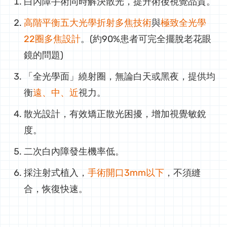
白內障手術同時解決散光，提升術後視覺品質。
高階平衡五大光學折射多焦技術
與
極致全光學
22圈多焦設計
。(約90%患者可完全擺脫老花眼
鏡的問題)
「全光學面」繞射圈，無論白天或黑夜，提供均
衡
遠、中、近
視力。
散光設計，有效矯正散光困擾，增加視覺敏銳
度。
二次白內障發生機率低。
採注射式植入，
手術開口3mm以下
，不須縫
合，恢復快速。