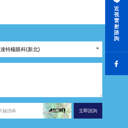
近
視
雷
射
諮
詢
立即諮詢