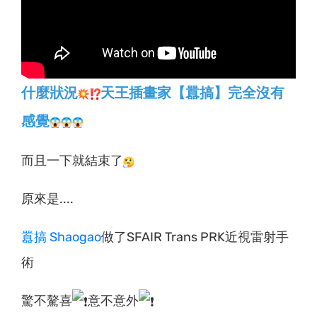
什麼狀況
天王插畫家【囂搞】完全沒有
感覺
而且一下就結束了
原來是....
囂搞 Shaogao
做了SFAIR Trans PRK近視雷射手
術
驚不驁喜
意不意外