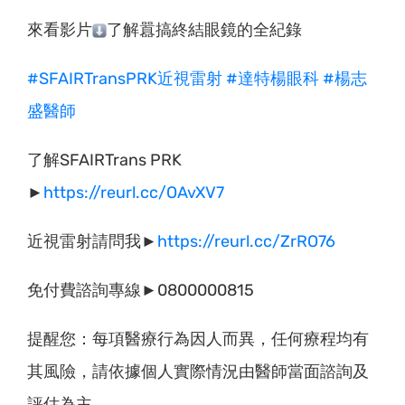
來看影片
了解囂搞終結眼鏡的全紀錄
#SFAIRTransPRK近視雷射
#達特楊眼科
#楊志
盛醫師
了解SFAIRTrans PRK
►
https://reurl.cc/OAvXV7
近視雷射請問我►
https://reurl.cc/ZrRO76
免付費諮詢專線►0800000815
提醒您：每項醫療行為因人而異，任何療程均有
其風險，請依據個人實際情況由醫師當面諮詢及
評估為主。