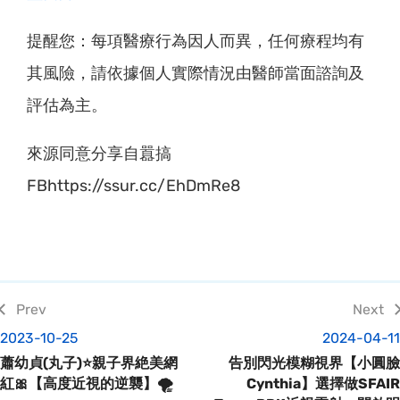
提醒您：每項醫療行為因人而異，任何療程均有
其風險，請依據個人實際情況由醫師當面諮詢及
評估為主。
來源同意分享自囂搞
FBhttps://ssur.cc/EhDmRe8
2023-10-25
2024-04-11
蕭幼貞(丸子)⭐親子界絶美網
告別閃光模糊視界【小圓臉
紅🎀【高度近視的逆襲】🌪
Cynthia】選擇做SFAIR