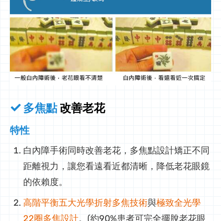
多焦點
改善老花
特性
白內障手術同時改善老花，多焦點設計矯正不同
距離視力，讓您看遠看近都清晰，降低老花眼鏡
的依賴度。
高階平衡五大光學折射多焦技術
與
極致全光學
22圈多焦設計
。(約90%患者可完全擺脫老花眼