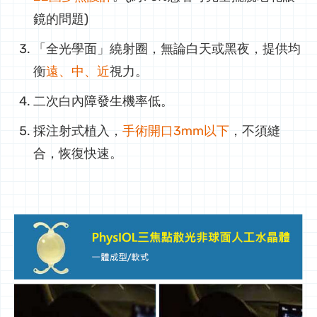
鏡的問題)
「全光學面」繞射圈，無論白天或黑夜，提供均
衡
遠、中、近
視力。
二次白內障發生機率低。
採注射式植入，
手術開口3mm以下
，不須縫
合，恢復快速。