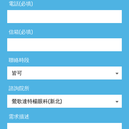
電話(必填)
信箱(必填)
聯絡時段
諮詢院所
需求描述