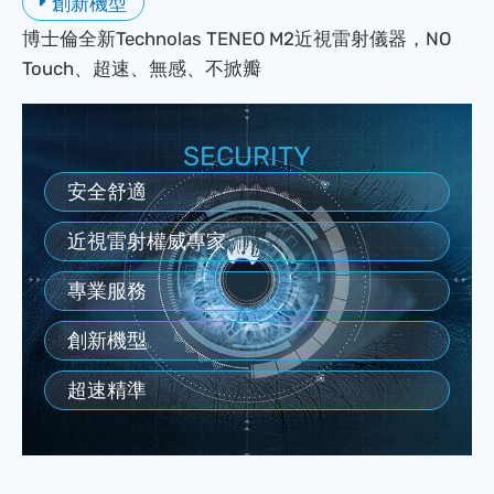
創新機型
博士倫全新Technolas TENEO M2近視雷射儀器，NO
Touch、超速、無感、不掀瓣
SECURITY
安全舒適
近視雷射權威專家
專業服務
創新機型
超速精準