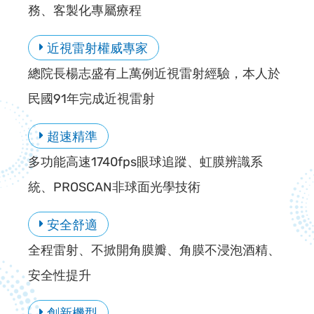
務、客製化專屬療程
近視雷射權威專家
總院長楊志盛有上萬例近視雷射經驗，本人於
民國91年完成近視雷射
超速精準
多功能高速1740fps眼球追蹤、虹膜辨識系
統、PROSCAN非球面光學技術
安全舒適
全程雷射、不掀開角膜瓣、角膜不浸泡酒精、
安全性提升
創新機型