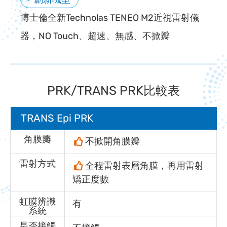
博士倫全新Technolas TENEO M2近視雷射儀
器，NO Touch、超速、無感、不掀瓣
PRK/TRANS PRK比較表
不掀開角膜瓣
全程雷射表層角膜，再用雷射
矯正度數
有