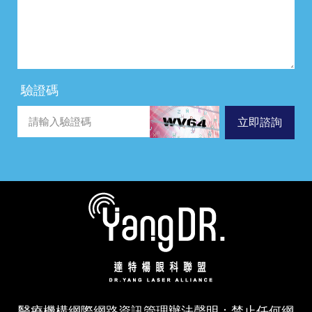
驗證碼
立即諮詢
醫療機構網際網路資訊管理辦法聲明：禁止任何網