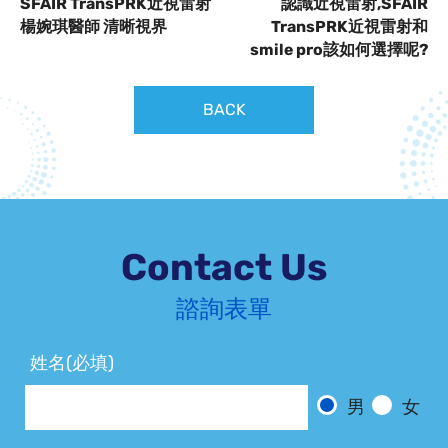
SFAIR TransPRK近視雷射
認識近視雷射,SFAIR
楊婉琪醫師 清晰視界
TransPRK近視雷射和
smile pro該如何選擇呢?
BACK
Contact Us
諮詢表單
姓名(必填)
男
女