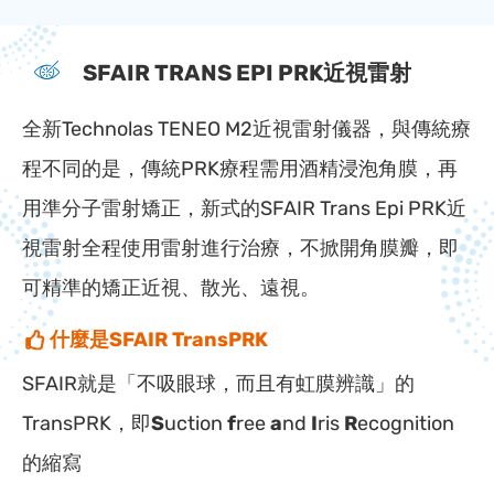
SFAIR TRANS EPI PRK近視雷射
全新Technolas TENEO M2近視雷射儀器，與傳統療
程不同的是，傳統PRK療程需用酒精浸泡角膜，再
用準分子雷射矯正，新式的SFAIR Trans Epi PRK近
視雷射全程使用雷射進行治療，不掀開角膜瓣，即
可精準的矯正近視、散光、遠視。
什麼是SFAIR TransPRK
SFAIR就是「不吸眼球，而且有虹膜辨識」的
TransPRK，即
S
uction
f
ree
a
nd
I
ris
R
ecognition
的縮寫