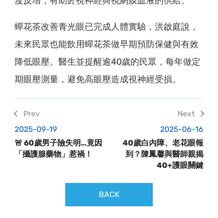
度反增，有助於視神經與視網膜血液的供給。
蟬花茶改善青光眼已完成人體實驗，洪啟庭說，
未來民眾也能飲用蟬花茶做早期預防保健與有效
降低眼壓。醫生並提醒逾40歲的民眾，每年做定
期眼壓測量，避免高眼壓造成視神經受損。
2025-09-19
2025-06-16
🚨 60歲男子險失明…竟因
40歲白內障、老花眼報
「攝護腺藥物」惹禍！
到？陳鳳馨與醫師親揭
40+護眼關鍵
BACK