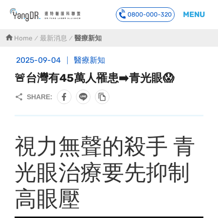
MENU
0800-000-320
到主要內容
Home
最新消息
醫療新知
2025-09-04
醫療新知
🚨台灣有45萬人罹患➡️青光眼😱
視力無聲的殺手 青
光眼治療要先抑制
高眼壓